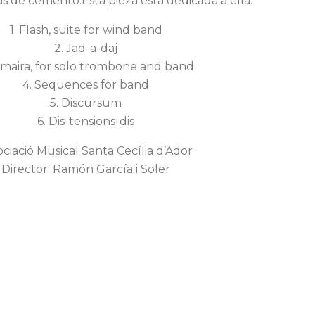
s de cemento.Esta pieza está dedicada a ella.
1. Flash, suite for wind band
2. Jad-a-daj
Omaira, for solo trombone and band
4. Sequences for band
5. Discursum
6. Dis-tensions-dis
ociació Musical Santa Cecília d’Ador
Director: Ramón García i Soler